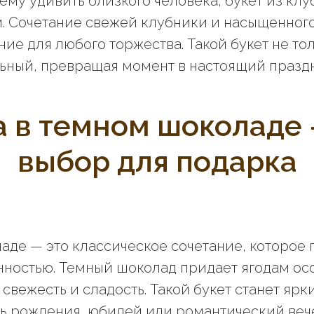
ему удивить близкого человека, букет из кл
. Сочетание свежей клубники и насыщенног
ие для любого торжества. Такой букет не тол
ьный, превращая момент в настоящий праздн
а в темном шоколаде 
выбор для подарка
аде — это классическое сочетание, которое
нностью. Темный шоколад придает ягодам осо
свежесть и сладость. Такой букет станет яр
нь рождения, юбилей или романтический веч