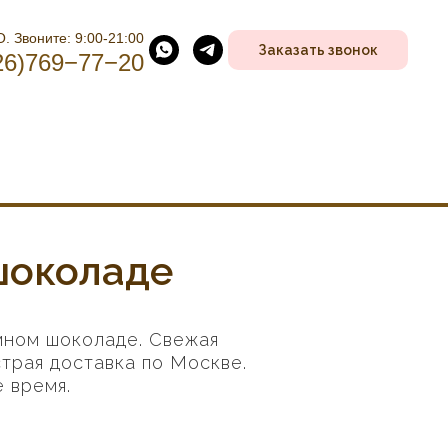
. Звоните: 9:00-21:00
Заказать звонок
26)769−77−20
шоколаде
мном шоколаде. Свежая
трая доставка по Москве.
 время.