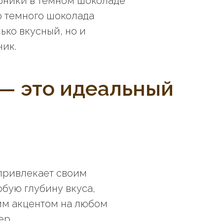
убники в темном шоколаде
о темного шоколада
ько вкусный, но и
ик.
— это идеальный
 привлекает своим
бую глубину вкуса,
ким акцентом на любом
ер.