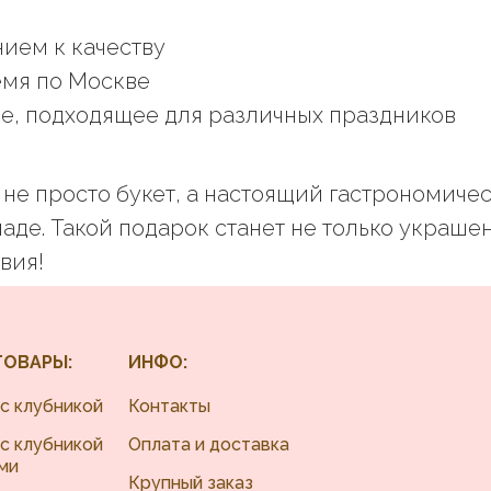
нием к качеству
емя по Москве
е, подходящее для различных праздников
не просто букет, а настоящий гастрономичес
аде. Такой подарок станет не только украше
вия!
ТОВАРЫ:
ИНФО:
с клубникой
Контакты
с клубникой
Оплата и доставка
ми
Крупный заказ