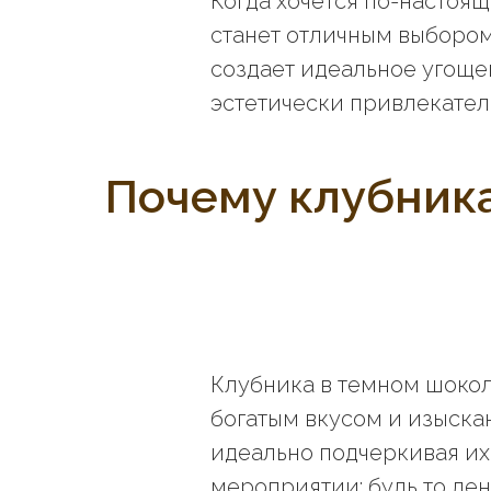
Когда хочется по-настоящ
станет отличным выбором
создает идеальное угощен
эстетически привлекател
Почему клубник
Клубника в темном шокол
богатым вкусом и изыска
идеально подчеркивая их 
мероприятии: будь то де