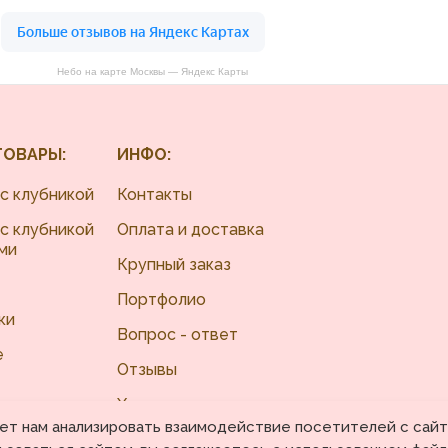
Небо на карте Москвы — Яндекс Карты
ТОВАРЫ:
ИНФО:
с клубникой
Контакты
с клубникой
Оплата и доставка
ми
Крупный заказ
Портфолио
ки
Вопрос - ответ
е
Отзывы
Хранение
ы
яет нам анализировать взаимодействие посетителей с сай
Карта сайта