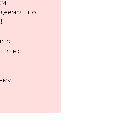
ом
деемся, что
!
лите
отзыв о
шему