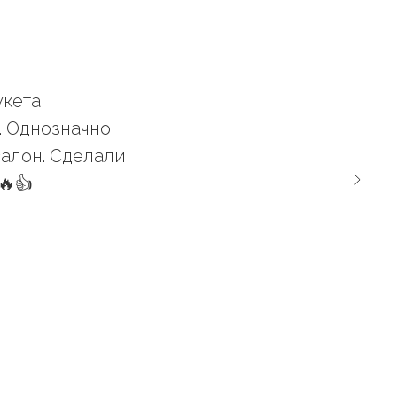
кета,
. Однозначно
салон. Сделали
🔥👍