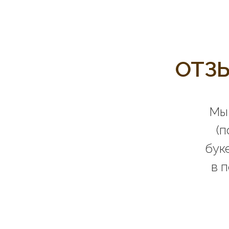
ОТЗ
Мы 
(
бук
в 