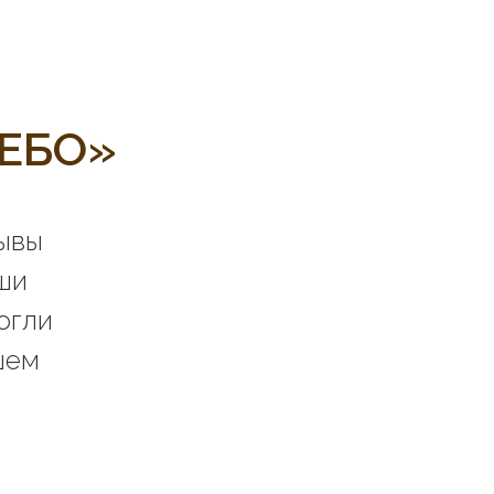
ЕБО»
зывы
ши
огли
шем