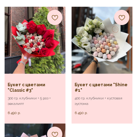
Букет с цветами
Букет с цветами "Shine
"Classic #3"
#1"
300 гр. клубники + 5 роз +
400 гр. клубники + кустовая
эвкалипт
эустома
6 490
р.
6 490
р.