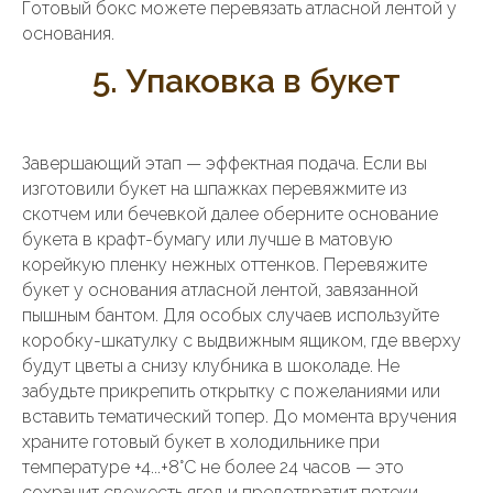
Готовый бокс можете перевязать атласной лентой у
основания.
5. Упаковка в букет
Завершающий этап — эффектная подача. Если вы
изготовили букет на шпажках перевяжмите из
скотчем или бечевкой далее оберните основание
букета в крафт-бумагу или лучше в матовую
корейкую пленку нежных оттенков. Перевяжите
букет у основания атласной лентой, завязанной
пышным бантом. Для особых случаев используйте
коробку-шкатулку с выдвижным ящиком, где вверху
будут цветы а снизу клубника в шоколаде. Не
забудьте прикрепить открытку с пожеланиями или
вставить тематический топер. До момента вручения
храните готовый букет в холодильнике при
температуре +4...+8°C не более 24 часов — это
сохранит свежесть ягод и предотвратит потеки