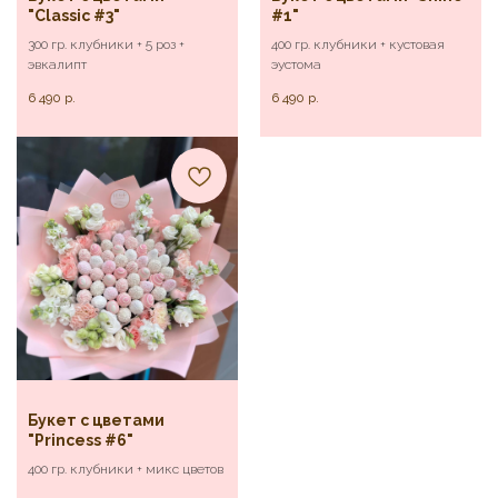
"Classic #3"
#1"
300 гр. клубники + 5 роз +
400 гр. клубники + кустовая
эвкалипт
эустома
6 490
р.
6 490
р.
Букет с цветами
"Princess #6"
400 гр. клубники + микс цветов