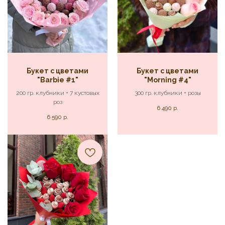
Букет с цветами
Букет с цветами
"Barbie #1"
"Morning #4"
200 гр. клубники + 7 кустовых
300 гр. клубники + розы
роз
6 490
р.
6 590
р.