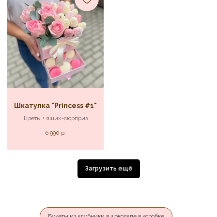
Шкатулка "Princess #1"
Цветы + ящик-сюрприз
6 990
р.
Загрузить ещё
Букеты из клубники в шоколаде в коробке