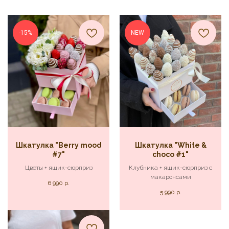
-15%
NEW
Шкатулка "Berry mood
Шкатулка "White &
#7"
choco #1"
Цветы + ящик-сюрприз
Клубника + ящик-сюрприз с
макаронсами
6 990
р.
5 990
р.