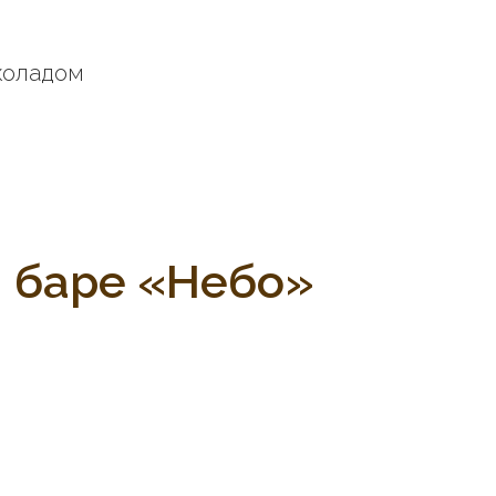
коладом
м баре «Небо»