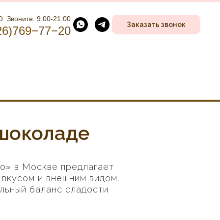
. Звоните: 9:00-21:00
Заказать звонок
26)769−77−20
 шоколаде
о» в Москве предлагает
 вкусом и внешним видом.
льный баланс сладости