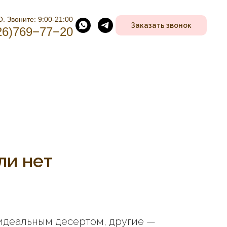
. Звоните: 9:00-21:00
Заказать звонок
26)769−77−20
ли нет
 идеальным десертом, другие —