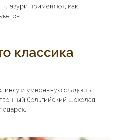
ы глазури применяют, как
укетов.
то классика
слинку и умеренную сладость.
ственный бельгийский шоколад.
 подарок.